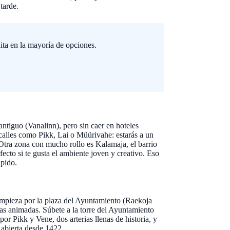
tarde.
ita en la mayoría de opciones.
 antiguo (Vanalinn), pero sin caer en hoteles
calles como Pikk, Lai o Müürivahe: estarás a un
 Otra zona con mucho rollo es Kalamaja, el barrio
fecto si te gusta el ambiente joven y creativo. Eso
ápido.
 Empieza por la plaza del Ayuntamiento (Raekoja
azas animadas. Súbete a la torre del Ayuntamiento
por Pikk y Vene, dos arterias llenas de historia, y
 abierta desde 1422.