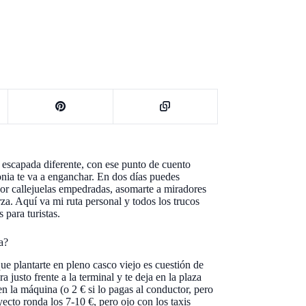
 escapada diferente, con ese punto de cuento
onia te va a enganchar. En dos días puedes
or callejuelas empedradas, asomarte a miradores
rza. Aquí va mi ruta personal y todos los trucos
 para turistas.
a?
que plantarte en pleno casco viejo es cuestión de
 justo frente a la terminal y te deja en la plaza
en la máquina (o 2 € si lo pagas al conductor, pero
yecto ronda los 7-10 €, pero ojo con los taxis