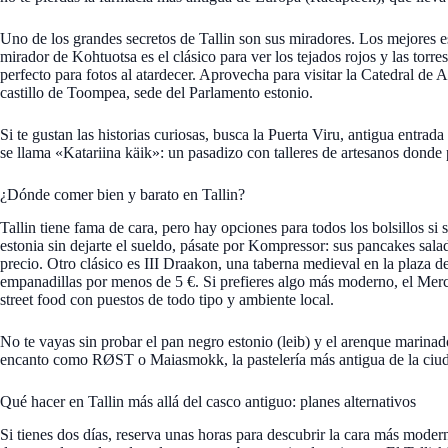
Uno de los grandes secretos de Tallin son sus miradores. Los mejores e
mirador de Kohtuotsa es el clásico para ver los tejados rojos y las torr
perfecto para fotos al atardecer. Aprovecha para visitar la Catedral de
castillo de Toompea, sede del Parlamento estonio.
Si te gustan las historias curiosas, busca la Puerta Viru, antigua entrada
se llama «Katariina käik»: un pasadizo con talleres de artesanos donde 
¿Dónde comer bien y barato en Tallin?
Tallin tiene fama de cara, pero hay opciones para todos los bolsillos si
estonia sin dejarte el sueldo, pásate por Kompressor: sus pancakes salad
precio. Otro clásico es III Draakon, una taberna medieval en la plaza 
empanadillas por menos de 5 €. Si prefieres algo más moderno, el Mer
street food con puestos de todo tipo y ambiente local.
No te vayas sin probar el pan negro estonio (leib) y el arenque marinado
encanto como RØST o Maiasmokk, la pastelería más antigua de la ciu
Qué hacer en Tallin más allá del casco antiguo: planes alternativos
Si tienes dos días, reserva unas horas para descubrir la cara más moder