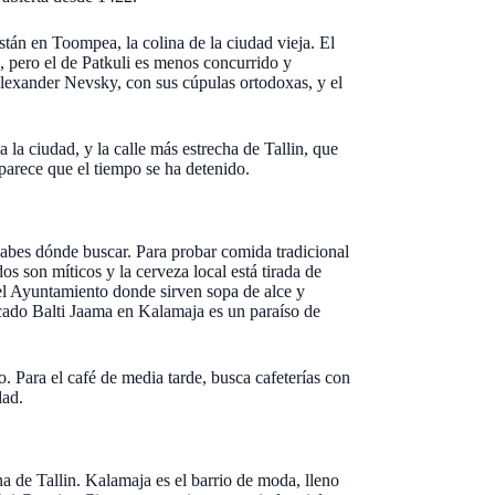
stán en Toompea, la colina de la ciudad vieja. El
es, pero el de Patkuli es menos concurrido y
 Alexander Nevsky, con sus cúpulas ortodoxas, y el
 a la ciudad, y la calle más estrecha de Tallin, que
parece que el tiempo se ha detenido.
 sabes dónde buscar. Para probar comida tradicional
os son míticos y la cerveza local está tirada de
del Ayuntamiento donde sirven sopa de alce y
cado Balti Jaama en Kalamaja es un paraíso de
. Para el café de media tarde, busca cafeterías con
dad.
na de Tallin. Kalamaja es el barrio de moda, lleno