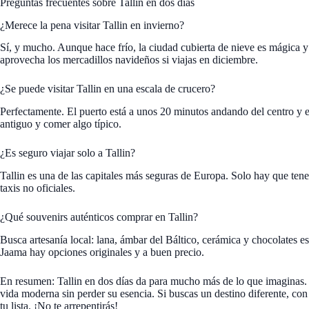
Preguntas frecuentes sobre Tallin en dos días
¿Merece la pena visitar Tallin en invierno?
Sí, y mucho. Aunque hace frío, la ciudad cubierta de nieve es mágica y
aprovecha los mercadillos navideños si viajas en diciembre.
¿Se puede visitar Tallin en una escala de crucero?
Perfectamente. El puerto está a unos 20 minutos andando del centro y e
antiguo y comer algo típico.
¿Es seguro viajar solo a Tallin?
Tallin es una de las capitales más seguras de Europa. Solo hay que tene
taxis no oficiales.
¿Qué souvenirs auténticos comprar en Tallin?
Busca artesanía local: lana, ámbar del Báltico, cerámica y chocolates e
Jaama hay opciones originales y a buen precio.
En resumen: Tallin en dos días da para mucho más de lo que imaginas. 
vida moderna sin perder su esencia. Si buscas un destino diferente, con
tu lista. ¡No te arrepentirás!