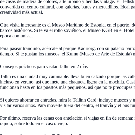
de casas de madera de colores, arte urbano y tiendas vintage. El Tellisk
convertida en centro cultural, con galerías, bares y mercadillos. Ideal p
creatividad más actual.
Otra visita interesante es el Museo Marítimo de Estonia, en el puerto, 
barcos históricos. Si te va el rollo soviético, el Museo KGB en el Hotel 
época comunista.
Para pasear tranquilo, acércate al parque Kadriorg, con su palacio barro
tiempo. Si te gustan los museos, el Kumu (Museo de Arte de Estonia) m
Consejos prácticos para visitar Tallin en 2 días
Tallin es una ciudad muy caminable: lleva buen calzado porque las cal
incluso en verano, así que mete una chaqueta ligera en la mochila. Casi
funcionan hasta en los puestos más pequeños, así que no te preocupes 
Si quieres ahorrar en entradas, mira la Tallinn Card: incluye museos y tr
visitar varios sitios. Para moverte fuera del centro, el tranvía y el bus
Por último, reserva las cenas con antelación si viajas en fin de semana
rápido, sobre todo en el casco viejo.