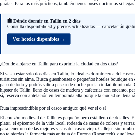
piratas. Para los más prácticos, también tienes buses nocturnos si llegas 
🏨 Dónde dormir en Tallin en 2 días
Consulta disponibilidad y precios actualizados — cancelación gratu
Ver hoteles disponibles →
¿Dónde alojarse en Tallin para exprimir la ciudad en dos días?
Si vas a estar solo dos días en Tallin, lo ideal es dormir cerca del casco
turísticos sin alma. Busca guesthouses o pequeños hoteles boutique en 
paso de todo y podrás salir a pasear de noche por la ciudad iluminada.
hipster de Tallin, lleno de casas de madera y cafeterías con encanto, per
sí, reserva con antelación en temporada alta porque la ciudad se llena r
Ruta imprescindible por el casco antiguo: qué ver sí o sí
El corazón medieval de Tallin es pequeño pero está lleno de detalles.
plats), el epicentro de la vida local, rodeada de casas de colores y terr
para tener una de las mejores vistas del casco viejo. Callejea sin rumbo 
no te pierdas la farmacia más antigua de Europa (Raeapteek), que lleva