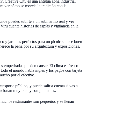
ivi Creative City es una antigua zona industrial
ara ver cómo se mezcla la tradición con la
donde puedes subirte a un submarino real y ver
Viru cuenta historias de espías y vigilancia en la
co y jardines perfectos para un picnic si hace buen
erece la pena por su arquitectura y exposiciones.
les empedradas pueden cansar. El clima es fresco
 todo el mundo habla inglés y los pagos con tarjeta
mucho por el efectivo.
ansporte público, y puede salir a cuenta si vas a
 funcionan muy bien y son puntuales.
: muchos restaurantes son pequeños y se llenan