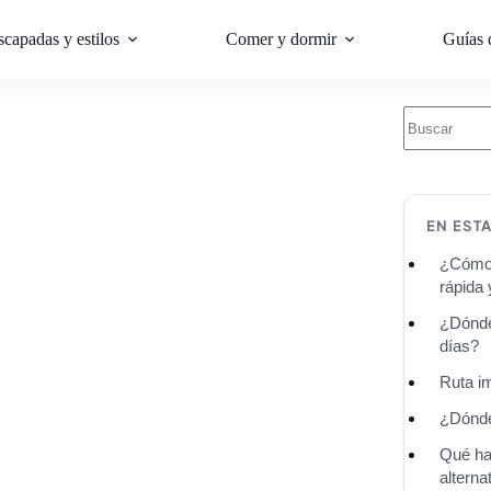
scapadas y estilos
Comer y dormir
Guías 
EN EST
¿Cómo l
rápida 
¿Dónde 
días?
Ruta im
¿Dónde
Qué hac
alterna