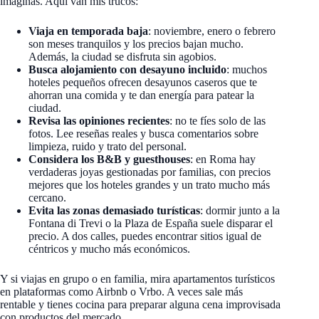
imaginas. Aquí van mis trucos:
Viaja en temporada baja
: noviembre, enero o febrero
son meses tranquilos y los precios bajan mucho.
Además, la ciudad se disfruta sin agobios.
Busca alojamiento con desayuno incluido
: muchos
hoteles pequeños ofrecen desayunos caseros que te
ahorran una comida y te dan energía para patear la
ciudad.
Revisa las opiniones recientes
: no te fíes solo de las
fotos. Lee reseñas reales y busca comentarios sobre
limpieza, ruido y trato del personal.
Considera los B&B y guesthouses
: en Roma hay
verdaderas joyas gestionadas por familias, con precios
mejores que los hoteles grandes y un trato mucho más
cercano.
Evita las zonas demasiado turísticas
: dormir junto a la
Fontana di Trevi o la Plaza de España suele disparar el
precio. A dos calles, puedes encontrar sitios igual de
céntricos y mucho más económicos.
Y si viajas en grupo o en familia, mira apartamentos turísticos
en plataformas como Airbnb o Vrbo. A veces sale más
rentable y tienes cocina para preparar alguna cena improvisada
con productos del mercado.