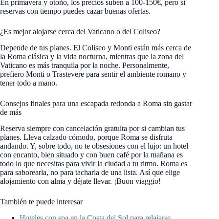
En primavera y otoño, los precios suben a 100-150€, pero si
reservas con tiempo puedes cazar buenas ofertas.
¿Es mejor alojarse cerca del Vaticano o del Coliseo?
Depende de tus planes. El Coliseo y Monti están más cerca de
la Roma clásica y la vida nocturna, mientras que la zona del
Vaticano es más tranquila por la noche. Personalmente,
prefiero Monti o Trastevere para sentir el ambiente romano y
tener todo a mano.
Consejos finales para una escapada redonda a Roma sin gastar
de más
Reserva siempre con cancelación gratuita por si cambian tus
planes. Lleva calzado cómodo, porque Roma se disfruta
andando. Y, sobre todo, no te obsesiones con el lujo: un hotel
con encanto, bien situado y con buen café por la mañana es
todo lo que necesitas para vivir la ciudad a tu ritmo. Roma es
para saborearla, no para tacharla de una lista. Así que elige
alojamiento con alma y déjate llevar. ¡Buon viaggio!
También te puede interesar
Hoteles con spa en la Costa del Sol para relajarse