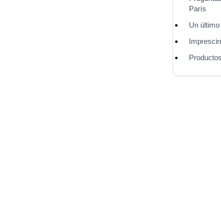
París
Un último
Imprescind
Producto