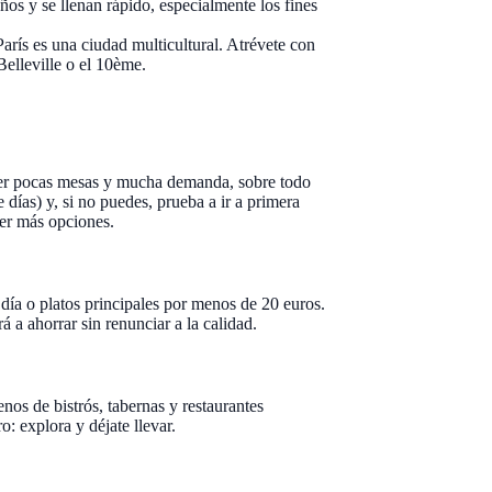
ños y se llenan rápido, especialmente los fines
 París es una ciudad multicultural. Atrévete con
Belleville o el 10ème.
tener pocas mesas y mucha demanda, sobre todo
días) y, si no puedes, prueba a ir a primera
ner más opciones.
día o platos principales por menos de 20 euros.
á a ahorrar sin renunciar a la calidad.
nos de bistrós, tabernas y restaurantes
: explora y déjate llevar.