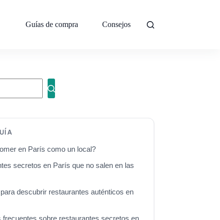
Guías de compra
Consejos
Sobre mí
Con
UÍA
omer en París como un local?
tes secretos en París que no salen en las
para descubrir restaurantes auténticos en
 frecuentes sobre restaurantes secretos en