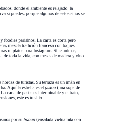
obados, donde el ambiente es relajado, la
va si puedes, porque algunos de estos sitios se
 y foodies parisinos. La carta es corta pero
ena, mezcla tradición francesa con toques
uras ni platos para Instagram. Si te animas,
rna de toda la vida, con mesas de madera y vino
 hordas de turistas. Su terraza es un imán en
ha. Aquí la estrella es el
pistou
(una sopa de
a carta de pastis es interminable y el trato,
siones, este es tu sitio.
isinos por su
bobun
(ensalada vietnamita con