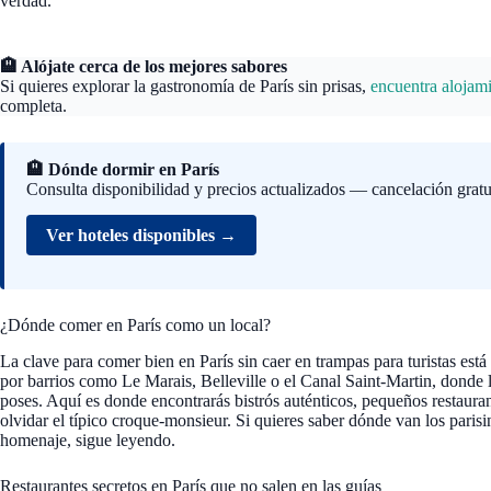
verdad.
🏨 Alójate cerca de los mejores sabores
Si quieres explorar la gastronomía de París sin prisas,
encuentra alojami
completa.
🏨 Dónde dormir en París
Consulta disponibilidad y precios actualizados — cancelación gratu
Ver hoteles disponibles →
¿Dónde comer en París como un local?
La clave para comer bien en París sin caer en trampas para turistas está 
por barrios como Le Marais, Belleville o el Canal Saint-Martin, donde la 
poses. Aquí es donde encontrarás bistrós auténticos, pequeños restaura
olvidar el típico croque-monsieur. Si quieres saber dónde van los parisi
homenaje, sigue leyendo.
Restaurantes secretos en París que no salen en las guías