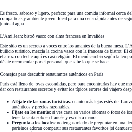
Es fresco, sabroso y ligero, perfecto para una comida informal cerca del
compartidas y ambiente joven. Ideal para una cena rápida antes de seg
junto al agua.
L’Ami Jean: bistró vasco con alma francesa en Invalides
Este sitio es un secreto a voces entre los amantes de la buena mesa. L’A
bullicio turístico, mezcla la cocina vasca con la francesa de bistrot. El
el arroz con leche aquí es casi religión. El menú cambia según la tem
déjate recomendar por el personal, que sabe lo que se hace.
Consejos para descubrir restaurantes auténticos en París
París está lleno de joyas escondidas, pero para encontrarlas hay que m
dar con restaurantes secretos y evitar los típicos errores del viajero desp
Aléjate de las zonas turísticas
: cuanto más lejos estés del Louvr
auténticos y precios razonables.
Fíjate en los menús
: si ves carta en varios idiomas o fotos de l
tener la carta solo en francés y escrita a mano.
Pregunta a los locales
: no tengas miedo de preguntar en una tien
parisinos adoran compartir sus restaurantes favoritos (si demuestra