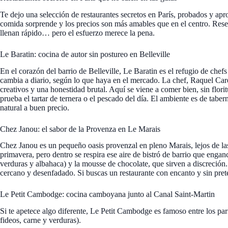
Te dejo una selección de restaurantes secretos en París, probados y apr
comida sorprende y los precios son más amables que en el centro. Reser
llenan rápido… pero el esfuerzo merece la pena.
Le Baratin: cocina de autor sin postureo en Belleville
En el corazón del barrio de Belleville, Le Baratin es el refugio de chefs
cambia a diario, según lo que haya en el mercado. La chef, Raquel Car
creativos y una honestidad brutal. Aquí se viene a comer bien, sin florit
prueba el tartar de ternera o el pescado del día. El ambiente es de tabe
natural a buen precio.
Chez Janou: el sabor de la Provenza en Le Marais
Chez Janou es un pequeño oasis provenzal en pleno Marais, lejos de las
primavera, pero dentro se respira ese aire de bistró de barrio que enganc
verduras y albahaca) y la mousse de chocolate, que sirven a discreción. L
cercano y desenfadado. Si buscas un restaurante con encanto y sin preten
Le Petit Cambodge: cocina camboyana junto al Canal Saint-Martin
Si te apetece algo diferente, Le Petit Cambodge es famoso entre los par
fideos, carne y verduras).