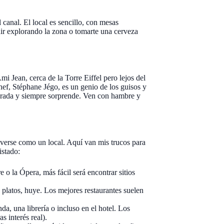
 canal. El local es sencillo, con mesas
uir explorando la zona o tomarte una cerveza
mi Jean, cerca de la Torre Eiffel pero lejos del
 chef, Stéphane Jégo, es un genio de los guisos y
porada y siempre sorprende. Ven con hambre y
overse como un local. Aquí van mis trucos para
istado:
e o la Ópera, más fácil será encontrar sitios
os platos, huye. Los mejores restaurantes suelen
da, una librería o incluso en el hotel. Los
s interés real).