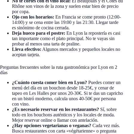
No te cortes con el vino local:
El Beaujolais y el Côtes du
Rhône son vinos de la zona y suelen estar bien de precio
por copa.
Ojo con los horarios:
En Francia se come pronto (12:00-
14:00) y se cena entre las 19:00 y las 21:30. Llegar tarde
es sinónimo de cocina cerrada.
Deja hueco para el postre:
En Lyon la repostería es casi
tan importante como el plato principal. No te vayas sin
probar al menos una tarta de praline.
Lleva efectivo:
Algunos mercados y pequeños locales no
aceptan tarjeta.
Preguntas frecuentes sobre la ruta gastronómica por Lyon en 2
días
¿Cuánto cuesta comer bien en Lyon?
Puedes comer un
menú del día en un bouchon desde 18-25€, y cenar de
tapeo en Les Halles por unos 20-30€. Si te das un capricho
en un bistró moderno, calcula unos 40-50€ por persona
con vino.
¿Es necesario reservar en los restaurantes?
Sí, sobre
todo en los bouchons auténticos y los locales de moda.
Mejor reservar online o llamar con antelación.
¿Hay opciones vegetarianas o veganas?
Cada vez más.
Busca restaurantes con carta «végétarienne» o pregunta