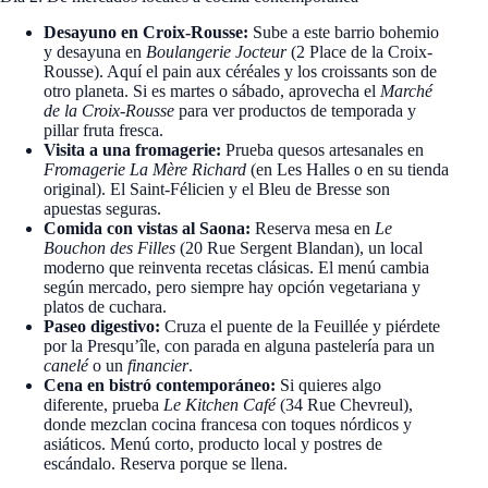
Desayuno en Croix-Rousse:
Sube a este barrio bohemio
y desayuna en
Boulangerie Jocteur
(2 Place de la Croix-
Rousse). Aquí el pain aux céréales y los croissants son de
otro planeta. Si es martes o sábado, aprovecha el
Marché
de la Croix-Rousse
para ver productos de temporada y
pillar fruta fresca.
Visita a una fromagerie:
Prueba quesos artesanales en
Fromagerie La Mère Richard
(en Les Halles o en su tienda
original). El Saint-Félicien y el Bleu de Bresse son
apuestas seguras.
Comida con vistas al Saona:
Reserva mesa en
Le
Bouchon des Filles
(20 Rue Sergent Blandan), un local
moderno que reinventa recetas clásicas. El menú cambia
según mercado, pero siempre hay opción vegetariana y
platos de cuchara.
Paseo digestivo:
Cruza el puente de la Feuillée y piérdete
por la Presqu’île, con parada en alguna pastelería para un
canelé
o un
financier
.
Cena en bistró contemporáneo:
Si quieres algo
diferente, prueba
Le Kitchen Café
(34 Rue Chevreul),
donde mezclan cocina francesa con toques nórdicos y
asiáticos. Menú corto, producto local y postres de
escándalo. Reserva porque se llena.