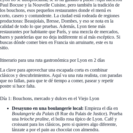
Paul Bocuse y la Nouvelle Cuisine, pero también la tradición de
los bouchons, esos pequeños restaurantes donde el menú es
corto, casero y contundente. La ciudad está rodeada de regiones
productoras: Beaujolais, Bresse, Dombes, y eso se nota en la
calidad de todo lo que pruebas. Además, Lyon tiene más
restaurantes por habitante que París, y una mezcla de mercados,
bares y pastelerías que no deja indiferente ni al más escéptico. Si
buscas dónde comer bien en Francia sin arruinarte, este es tu
sitio.
Itinerario para una ruta gastronómica por Lyon en 2 días
La clave para aprovechar una escapada corta es combinar
clásicos y descubrimientos. Aquí va una ruta realista, con paradas
que no fallan, para que te dé tiempo a comer, pasear y repetir
postre si hace falta.
Día 1: Bouchons, mercado y dulces en el Viejo Lyon
Desayuno en una boulangerie local:
Empieza el día en
Boulangerie du Palais
(8 Rue du Palais de Justice). Prueba
una
brioche praline
, el bollo rosa típico de Lyon. Café y
croissant para los clásicos, pero si quieres algo diferente,
lánzate a por el pain au chocolat con almendra.