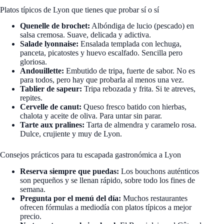
Platos típicos de Lyon que tienes que probar sí o sí
Quenelle de brochet:
Albóndiga de lucio (pescado) en
salsa cremosa. Suave, delicada y adictiva.
Salade lyonnaise:
Ensalada templada con lechuga,
panceta, picatostes y huevo escalfado. Sencilla pero
gloriosa.
Andouillette:
Embutido de tripa, fuerte de sabor. No es
para todos, pero hay que probarla al menos una vez.
Tablier de sapeur:
Tripa rebozada y frita. Si te atreves,
repites.
Cervelle de canut:
Queso fresco batido con hierbas,
chalota y aceite de oliva. Para untar sin parar.
Tarte aux pralines:
Tarta de almendra y caramelo rosa.
Dulce, crujiente y muy de Lyon.
Consejos prácticos para tu escapada gastronómica a Lyon
Reserva siempre que puedas:
Los bouchons auténticos
son pequeños y se llenan rápido, sobre todo los fines de
semana.
Pregunta por el menú del día:
Muchos restaurantes
ofrecen fórmulas a mediodía con platos típicos a mejor
precio.