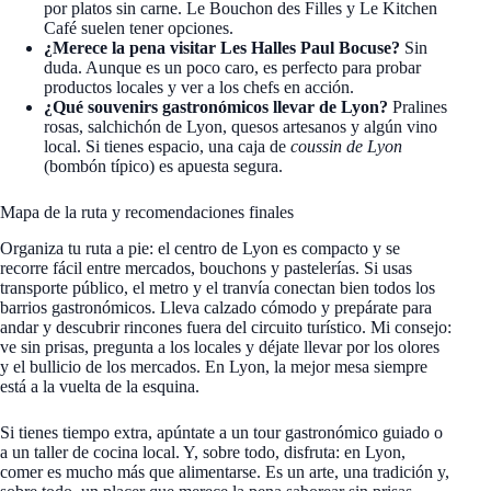
por platos sin carne. Le Bouchon des Filles y Le Kitchen
Café suelen tener opciones.
¿Merece la pena visitar Les Halles Paul Bocuse?
Sin
duda. Aunque es un poco caro, es perfecto para probar
productos locales y ver a los chefs en acción.
¿Qué souvenirs gastronómicos llevar de Lyon?
Pralines
rosas, salchichón de Lyon, quesos artesanos y algún vino
local. Si tienes espacio, una caja de
coussin de Lyon
(bombón típico) es apuesta segura.
Mapa de la ruta y recomendaciones finales
Organiza tu ruta a pie: el centro de Lyon es compacto y se
recorre fácil entre mercados, bouchons y pastelerías. Si usas
transporte público, el metro y el tranvía conectan bien todos los
barrios gastronómicos. Lleva calzado cómodo y prepárate para
andar y descubrir rincones fuera del circuito turístico. Mi consejo:
ve sin prisas, pregunta a los locales y déjate llevar por los olores
y el bullicio de los mercados. En Lyon, la mejor mesa siempre
está a la vuelta de la esquina.
Si tienes tiempo extra, apúntate a un tour gastronómico guiado o
a un taller de cocina local. Y, sobre todo, disfruta: en Lyon,
comer es mucho más que alimentarse. Es un arte, una tradición y,