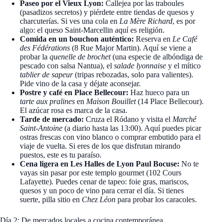
Paseo por el Vieux Lyon:
Callejea por las traboules
(pasadizos secretos) y piérdete entre tiendas de quesos y
charcuterías. Si ves una cola en
La Mère Richard
, es por
algo: el queso Saint-Marcellin aquí es religión.
Comida en un bouchon auténtico:
Reserva en
Le Café
des Fédérations
(8 Rue Major Martin). Aquí se viene a
probar la
quenelle de brochet
(una especie de albóndiga de
pescado con salsa Nantua), el
salade lyonnaise
y el mítico
tablier de sapeur
(tripas rebozadas, solo para valientes).
Pide vino de la casa y déjate aconsejar.
Postre y café en Place Bellecour:
Haz hueco para un
tarte aux pralines
en
Maison Bouillet
(14 Place Bellecour).
El azúcar rosa es marca de la casa.
Tarde de mercado:
Cruza el Ródano y visita el
Marché
Saint-Antoine
(a diario hasta las 13:00). Aquí puedes picar
ostras frescas con vino blanco o comprar embutido para el
viaje de vuelta. Si eres de los que disfrutan mirando
puestos, este es tu paraíso.
Cena ligera en Les Halles de Lyon Paul Bocuse:
No te
vayas sin pasar por este templo gourmet (102 Cours
Lafayette). Puedes cenar de tapeo: foie gras, mariscos,
quesos y un poco de vino para cerrar el día. Si tienes
suerte, pilla sitio en
Chez Léon
para probar los caracoles.
Día 2: De mercados locales a cocina contemporánea