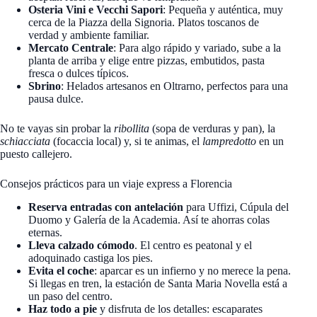
Osteria Vini e Vecchi Sapori
: Pequeña y auténtica, muy
cerca de la Piazza della Signoria. Platos toscanos de
verdad y ambiente familiar.
Mercato Centrale
: Para algo rápido y variado, sube a la
planta de arriba y elige entre pizzas, embutidos, pasta
fresca o dulces típicos.
Sbrino
: Helados artesanos en Oltrarno, perfectos para una
pausa dulce.
No te vayas sin probar la
ribollita
(sopa de verduras y pan), la
schiacciata
(focaccia local) y, si te animas, el
lampredotto
en un
puesto callejero.
Consejos prácticos para un viaje express a Florencia
Reserva entradas con antelación
para Uffizi, Cúpula del
Duomo y Galería de la Academia. Así te ahorras colas
eternas.
Lleva calzado cómodo
. El centro es peatonal y el
adoquinado castiga los pies.
Evita el coche
: aparcar es un infierno y no merece la pena.
Si llegas en tren, la estación de Santa Maria Novella está a
un paso del centro.
Haz todo a pie
y disfruta de los detalles: escaparates