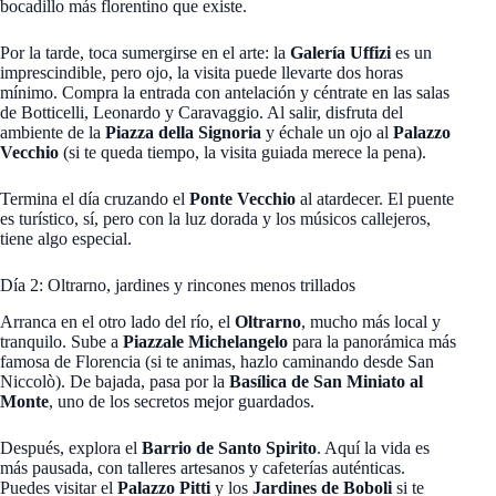
bocadillo más florentino que existe.
Por la tarde, toca sumergirse en el arte: la
Galería Uffizi
es un
imprescindible, pero ojo, la visita puede llevarte dos horas
mínimo. Compra la entrada con antelación y céntrate en las salas
de Botticelli, Leonardo y Caravaggio. Al salir, disfruta del
ambiente de la
Piazza della Signoria
y échale un ojo al
Palazzo
Vecchio
(si te queda tiempo, la visita guiada merece la pena).
Termina el día cruzando el
Ponte Vecchio
al atardecer. El puente
es turístico, sí, pero con la luz dorada y los músicos callejeros,
tiene algo especial.
Día 2: Oltrarno, jardines y rincones menos trillados
Arranca en el otro lado del río, el
Oltrarno
, mucho más local y
tranquilo. Sube a
Piazzale Michelangelo
para la panorámica más
famosa de Florencia (si te animas, hazlo caminando desde San
Niccolò). De bajada, pasa por la
Basílica de San Miniato al
Monte
, uno de los secretos mejor guardados.
Después, explora el
Barrio de Santo Spirito
. Aquí la vida es
más pausada, con talleres artesanos y cafeterías auténticas.
Puedes visitar el
Palazzo Pitti
y los
Jardines de Boboli
si te