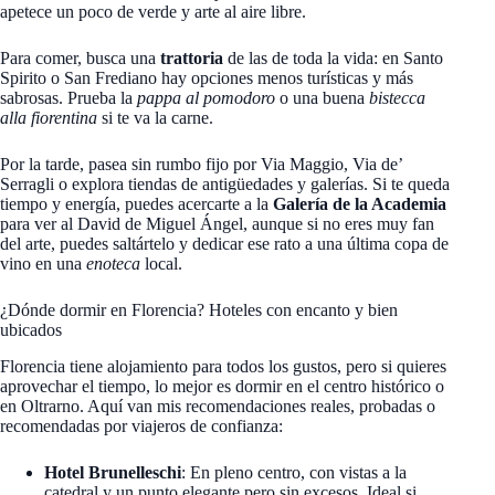
apetece un poco de verde y arte al aire libre.
Para comer, busca una
trattoria
de las de toda la vida: en Santo
Spirito o San Frediano hay opciones menos turísticas y más
sabrosas. Prueba la
pappa al pomodoro
o una buena
bistecca
alla fiorentina
si te va la carne.
Por la tarde, pasea sin rumbo fijo por Via Maggio, Via de’
Serragli o explora tiendas de antigüedades y galerías. Si te queda
tiempo y energía, puedes acercarte a la
Galería de la Academia
para ver al David de Miguel Ángel, aunque si no eres muy fan
del arte, puedes saltártelo y dedicar ese rato a una última copa de
vino en una
enoteca
local.
¿Dónde dormir en Florencia? Hoteles con encanto y bien
ubicados
Florencia tiene alojamiento para todos los gustos, pero si quieres
aprovechar el tiempo, lo mejor es dormir en el centro histórico o
en Oltrarno. Aquí van mis recomendaciones reales, probadas o
recomendadas por viajeros de confianza:
Hotel Brunelleschi
: En pleno centro, con vistas a la
catedral y un punto elegante pero sin excesos. Ideal si