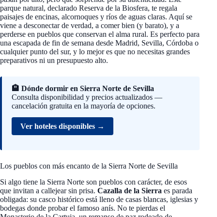
parque natural, declarado Reserva de la Biosfera, te regala
paisajes de encinas, alcornoques y ríos de aguas claras. Aquí se
viene a desconectar de verdad, a comer bien (y barato), y a
perderse en pueblos que conservan el alma rural. Es perfecto para
una escapada de fin de semana desde Madrid, Sevilla, Córdoba o
cualquier punto del sur, y lo mejor es que no necesitas grandes
preparativos ni un presupuesto alto.
🏨 Dónde dormir en Sierra Norte de Sevilla
Consulta disponibilidad y precios actualizados —
cancelación gratuita en la mayoría de opciones.
Ver hoteles disponibles →
Los pueblos con más encanto de la Sierra Norte de Sevilla
Si algo tiene la Sierra Norte son pueblos con carácter, de esos
que invitan a callejear sin prisa.
Cazalla de la Sierra
es parada
obligada: su casco histórico está lleno de casas blancas, iglesias y
bodegas donde probar el famoso anís. No te pierdas el
Monasterio de la Cartuja, un remanso de paz rodeado de