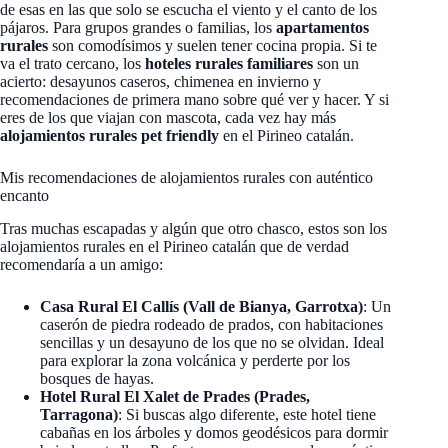
de esas en las que solo se escucha el viento y el canto de los
pájaros. Para grupos grandes o familias, los
apartamentos
rurales
son comodísimos y suelen tener cocina propia. Si te
va el trato cercano, los
hoteles rurales familiares
son un
acierto: desayunos caseros, chimenea en invierno y
recomendaciones de primera mano sobre qué ver y hacer. Y si
eres de los que viajan con mascota, cada vez hay más
alojamientos rurales pet friendly
en el Pirineo catalán.
Mis recomendaciones de alojamientos rurales con auténtico
encanto
Tras muchas escapadas y algún que otro chasco, estos son los
alojamientos rurales en el Pirineo catalán que de verdad
recomendaría a un amigo:
Casa Rural El Callís (Vall de Bianya, Garrotxa)
: Un
caserón de piedra rodeado de prados, con habitaciones
sencillas y un desayuno de los que no se olvidan. Ideal
para explorar la zona volcánica y perderte por los
bosques de hayas.
Hotel Rural El Xalet de Prades (Prades,
Tarragona)
: Si buscas algo diferente, este hotel tiene
cabañas en los árboles y domos geodésicos para dormir