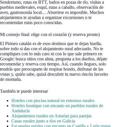
Senderismo, rutas en BTT, baños en pozas de río, visitas a
pueblos medievales, esquí, rutas a caballo, observación de
aves, gastronomía local… Aburrirse es imposible. Muchos
alojamientos te ayudan a organizar excursiones o te
recomiendan rutas poco conocidas.
Mi consejo final: elige con el corazón (y reserva pronto)
El Pirineo catalán es de esos destinos que te dejan huella,
sobre todo si das con el alojamiento rural adecuado. No te
compliques con lo más caro ni con lo que sale primero en
Google: busca sitios con alma, pregunta a los dueños, déjate
recomendar y reserva con tiempo. Así, cuando llegues, solo
tendrás que preocuparte de respirar hondo, disfrutar de las
vistas y, quién sabe, quizá descubrir tu nuevo rincón favorito
de montaña.
También te puede interesar
Hoteles con piscina natural en entornos rurales
Hoteles boutique con encanto en pueblos rurales de
Andalucía
Alojamientos rurales en Asturias para parejas
Casas rurales junto a ríos en Galicia
Escapadas rurales con encanto en Castilla y León (rutas