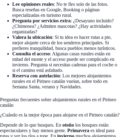
Lee opiniones reales
: No te fíes solo de las fotos.
Busca reseñas en Google, Booking o páginas
especializadas en turismo rural.
Pregunta por servicios extra
: ¿Desayuno incluido?
¿Chimenea? ¿Admiten mascotas? ¿Hay actividades
organizadas?
Valora la ubicación
: Si tu idea es hacer rutas a pie,
mejor alojarte cerca de los senderos principales. Si
prefieres tranquilidad, busca pueblos menos turísticos.
Consulta el acceso
: Algunas casas rurales están en
mitad del monte y el acceso puede ser complicado en
invierno. Pregunta si necesitas cadenas para el coche o
si el camino está asfaltado.
Reserva con antelación
: Los mejores alojamientos
rurales en el Pirineo catalán vuelan, sobre todo en
Semana Santa, verano y Navidades.
Preguntas frecuentes sobre alojamientos rurales en el Pirineo
catalán
¿Cuándo es la mejor época para alojarse en el Pirineo catalán?
Depende de lo que busques. En
otoño
los bosques están
espectaculares y hay menos gente.
Primavera
es ideal para
rutas y ver los ríos a tope. En
invierno
muchos alojamientos