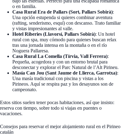
bajo las estrellas. Perfecto para una escapada romántica
o en familia.
Casa Rural Era de Pallars (Sort, Pallars Sobirà)
:
Una opción estupenda si quieres combinar aventura
(rafting, senderismo, esquí) con descanso. Trato familiar
y vistas impresionantes al valle.
Hotel Riberies (Llavorsí, Pallars Sobirà)
: Un hotel
rural con spa, muy cómodo para quienes buscan relax
tras una jornada intensa en la montaña o en el río
Noguera Pallaresa.
Casa Rural La Comella (Tírvia, Vall Ferrera)
:
Pequeña, acogedora y con un entorno brutal para
desconectar y explorar el Parc Natural de l’Alt Pirineu.
Masía Can Jou (Sant Jaume de Llierca, Garrotxa)
:
Una masía tradicional con piscina y vistas a los
Pirineos. Aquí se respira paz y los desayunos son de
campeonato.
Estos sitios suelen tener pocas habitaciones, así que insisto:
reserva con tiempo, sobre todo si viajas en puentes o
vacaciones.
Consejos para reservar el mejor alojamiento rural en el Pirineo
catalán