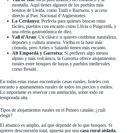
montaña. Aquí tienes algunos de los pueblos más
bonitos de Lleida, como Taüll o Barruera, y acceso
directo al Parc Nacional d’Aigüestortes.
La Cerdanya
: Perfecta para quienes buscan rutas
fáciles, pueblos con encanto como Llívia o Puigcerdà, y
una oferta gastronómica de diez.
Vall d’Aran
: Un clásico si quieres combinar naturaleza,
deportes y cultura aranesa. Vielha es la base más
cómoda, pero Arties o Salardú tienen más encanto.
Alt Empordà y Garrotxa
: Si prefieres algo menos
alpino y más volcánico, la Garrotxa ofrece alojamientos
rurales entre bosques de hayas y pueblos medievales
como Besalú.
En todas estas zonas encontrarás casas rurales, hoteles con
encanto y apartamentos rurales de todos los precios y estilos.
Lo importante es reservar con antelación, sobre todo en
temporada alta.
Tipos de alojamientos rurales en el Pirineo catalán: ¿cuál
elegir?
El abanico es amplio, así que depende de lo que busques. Si
quieres desconexión total, apuesta por una
casa rural aislada
,