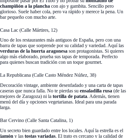
Imposible pasar por El Tubo y no probar su
montadito de
champiñón a la plancha
con ajo y gambita. Sencillo pero
glorioso. Suele haber cola, pero va rápido y merece la pena. Un
bar pequeño con mucho arte.
Casa Lac (Calle Mártires, 12)
Uno de los restaurantes más antiguos de España, pero con una
barra de tapas que sorprende por su calidad y variedad. Aquí las
verduras de la huerta aragonesa
son protagonistas. Si quieres
algo más elaborado, prueba sus tapas de temporada. Perfecto
para quienes buscan tradición con un toque gourmet.
La Republicana (Calle Casto Méndez Núñez, 38)
Decoración vintage, ambiente desenfadado y una carta de tapas
caseras que nunca falla. No te pierdas su
ensaladilla rusa
(de las
mejores de Zaragoza) ni la
tortilla de patata
. Además, tienen
menú del día y opciones vegetarianas. Ideal para una parada
larga.
Bar Cervino (Calle Santa Catalina, 1)
Un secreto bien guardado entre los locales. Aquí la estrella es el
jamón
y las
tostas variadas
. El trato es cercano y la calidad de