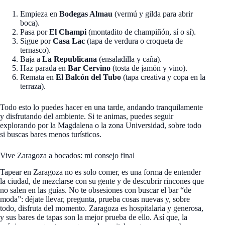
Empieza en
Bodegas Almau
(vermú y gilda para abrir
boca).
Pasa por
El Champi
(montadito de champiñón, sí o sí).
Sigue por
Casa Lac
(tapa de verdura o croqueta de
ternasco).
Baja a
La Republicana
(ensaladilla y caña).
Haz parada en
Bar Cervino
(tosta de jamón y vino).
Remata en
El Balcón del Tubo
(tapa creativa y copa en la
terraza).
Todo esto lo puedes hacer en una tarde, andando tranquilamente
y disfrutando del ambiente. Si te animas, puedes seguir
explorando por la Magdalena o la zona Universidad, sobre todo
si buscas bares menos turísticos.
Vive Zaragoza a bocados: mi consejo final
Tapear en Zaragoza no es solo comer, es una forma de entender
la ciudad, de mezclarse con su gente y de descubrir rincones que
no salen en las guías. No te obsesiones con buscar el bar “de
moda”: déjate llevar, pregunta, prueba cosas nuevas y, sobre
todo, disfruta del momento. Zaragoza es hospitalaria y generosa,
y sus bares de tapas son la mejor prueba de ello. Así que, la