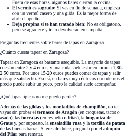
Fuera de esas horas, algunos bares cierran la cocina.
El vermú es sagrado:
Si vas en fin de semana, empieza
con un vermú casero y una gilda. Es la mejor forma de
abrir el apetito.
Deja propina si te han tratado bien:
No es obligatorio,
pero se agradece y te lo devolverán en simpatía.
Preguntas frecuentes sobre bares de tapas en Zaragoza
¿Cuánto cuesta tapear en Zaragoza?
Tapear en Zaragoza es bastante asequible. La mayoría de tapas
cuestan entre 2 y 4 euros, y una caña suele estar en torno a 1,80-
2,50 euros. Por unos 15-20 euros puedes comer de tapas y salir
más que satisfecho. Eso sí, en bares muy céntricos o modernos el
precio puede subir un poco, pero la calidad suele acompañar.
¿Qué tapas típicas no me puedo perder?
Además de las
gildas
y los
montaditos de champiñón
, no te
vayas sin probar el
ternasco de Aragón
(en croquetas, tacos o
asado), las
borrajas
(en revuelto o fritas), la
longaniza de
Graus
y, por supuesto, la
ensaladilla rusa
y la
tortilla de patata
de las buenas barras. Si eres de dulce, pregunta por el
adoquín
del Pilar
para rematar.