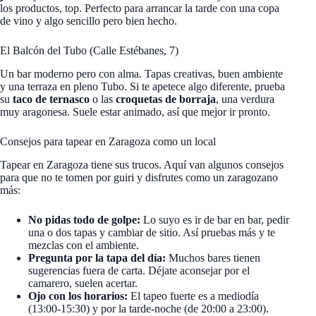
los productos, top. Perfecto para arrancar la tarde con una copa
de vino y algo sencillo pero bien hecho.
El Balcón del Tubo (Calle Estébanes, 7)
Un bar moderno pero con alma. Tapas creativas, buen ambiente
y una terraza en pleno Tubo. Si te apetece algo diferente, prueba
su
taco de ternasco
o las
croquetas de borraja
, una verdura
muy aragonesa. Suele estar animado, así que mejor ir pronto.
Consejos para tapear en Zaragoza como un local
Tapear en Zaragoza tiene sus trucos. Aquí van algunos consejos
para que no te tomen por guiri y disfrutes como un zaragozano
más:
No pidas todo de golpe:
Lo suyo es ir de bar en bar, pedir
una o dos tapas y cambiar de sitio. Así pruebas más y te
mezclas con el ambiente.
Pregunta por la tapa del día:
Muchos bares tienen
sugerencias fuera de carta. Déjate aconsejar por el
camarero, suelen acertar.
Ojo con los horarios:
El tapeo fuerte es a mediodía
(13:00-15:30) y por la tarde-noche (de 20:00 a 23:00).