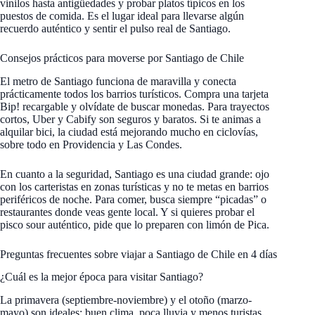
vinilos hasta antigüedades y probar platos típicos en los
puestos de comida. Es el lugar ideal para llevarse algún
recuerdo auténtico y sentir el pulso real de Santiago.
Consejos prácticos para moverse por Santiago de Chile
El metro de Santiago funciona de maravilla y conecta
prácticamente todos los barrios turísticos. Compra una tarjeta
Bip! recargable y olvídate de buscar monedas. Para trayectos
cortos, Uber y Cabify son seguros y baratos. Si te animas a
alquilar bici, la ciudad está mejorando mucho en ciclovías,
sobre todo en Providencia y Las Condes.
En cuanto a la seguridad, Santiago es una ciudad grande: ojo
con los carteristas en zonas turísticas y no te metas en barrios
periféricos de noche. Para comer, busca siempre “picadas” o
restaurantes donde veas gente local. Y si quieres probar el
pisco sour auténtico, pide que lo preparen con limón de Pica.
Preguntas frecuentes sobre viajar a Santiago de Chile en 4 días
¿Cuál es la mejor época para visitar Santiago?
La primavera (septiembre-noviembre) y el otoño (marzo-
mayo) son ideales: buen clima, poca lluvia y menos turistas.