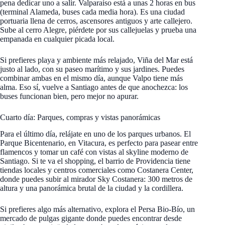
pena dedicar uno a salir. Valparaíso está a unas 2 horas en bus
(terminal Alameda, buses cada media hora). Es una ciudad
portuaria llena de cerros, ascensores antiguos y arte callejero.
Sube al cerro Alegre, piérdete por sus callejuelas y prueba una
empanada en cualquier picada local.
Si prefieres playa y ambiente más relajado, Viña del Mar está
justo al lado, con su paseo marítimo y sus jardines. Puedes
combinar ambas en el mismo día, aunque Valpo tiene más
alma. Eso sí, vuelve a Santiago antes de que anochezca: los
buses funcionan bien, pero mejor no apurar.
Cuarto día: Parques, compras y vistas panorámicas
Para el último día, relájate en uno de los parques urbanos. El
Parque Bicentenario, en Vitacura, es perfecto para pasear entre
flamencos y tomar un café con vistas al skyline moderno de
Santiago. Si te va el shopping, el barrio de Providencia tiene
tiendas locales y centros comerciales como Costanera Center,
donde puedes subir al mirador Sky Costanera: 300 metros de
altura y una panorámica brutal de la ciudad y la cordillera.
Si prefieres algo más alternativo, explora el Persa Bio-Bío, un
mercado de pulgas gigante donde puedes encontrar desde