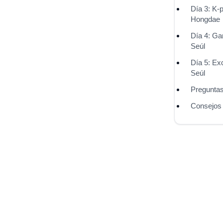
Día 3: K-
Hongdae
Día 4: Ga
Seúl
Día 5: Ex
Seúl
Preguntas
Consejos f