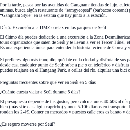
Por la tarde, pasea por las avenidas de Gangnam: tiendas de lujo, cafet
animas, busca algún restaurante de “samgyeopsal” (barbacoa coreana) pa
“Gangnam Style” en la estatua que hay junto a la estación.
Día 5: Excursión a la DMZ o relax en los parques de Seúl
El último día puedes dedicarlo a una excursión a la Zona Desmilitariz
tours organizados que salen de Seúl y te llevan a ver el Tercer Túnel, 
Es una experiencia única para entender la historia reciente de Corea y v
Si prefieres algo más tranquilo, quédate en la ciudad y disfruta de sus
desde casi cualquier punto de Seúl: sube a pie o en teleférico y disfru
puedes relajarte en el Hangang Park, a orillas del río, alquilar una bici 
Preguntas frecuentes sobre qué ver en Seúl en 5 días
¿Cuánto cuesta viajar a Seúl durante 5 días?
El presupuesto depende de tus gustos, pero calcula unos 40-60€ al dí
bien (más si te das algún capricho) y unos 5-10€ diarios en transporte.
rondan los 2-4€. Comer en mercados y puestos callejeros es barato y de
¿Es seguro moverse por Seúl?