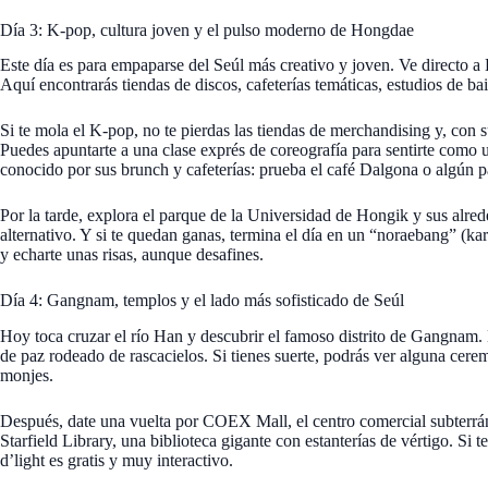
Día 3: K-pop, cultura joven y el pulso moderno de Hongdae
Este día es para empaparse del Seúl más creativo y joven. Ve directo a 
Aquí encontrarás tiendas de discos, cafeterías temáticas, estudios de ba
Si te mola el K-pop, no te pierdas las tiendas de merchandising y, con s
Puedes apuntarte a una clase exprés de coreografía para sentirte como 
conocido por sus brunch y cafeterías: prueba el café Dalgona o algún p
Por la tarde, explora el parque de la Universidad de Hongik y sus alre
alternativo. Y si te quedan ganas, termina el día en un “noraebang” (ka
y echarte unas risas, aunque desafines.
Día 4: Gangnam, templos y el lado más sofisticado de Seúl
Hoy toca cruzar el río Han y descubrir el famoso distrito de Gangna
de paz rodeado de rascacielos. Si tienes suerte, podrás ver alguna cerem
monjes.
Después, date una vuelta por COEX Mall, el centro comercial subterrá
Starfield Library, una biblioteca gigante con estanterías de vértigo. Si
d’light es gratis y muy interactivo.