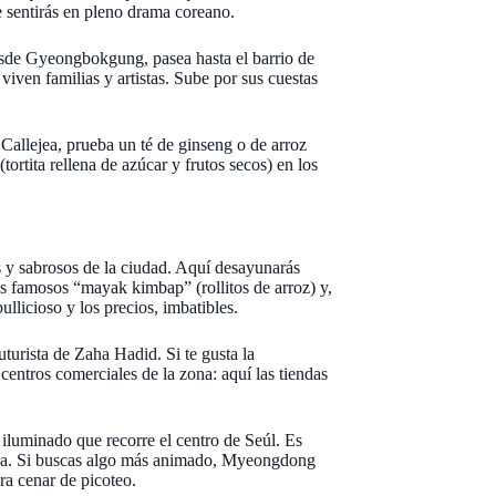
 te sentirás en pleno drama coreano.
Desde Gyeongbokgung, pasea hasta el barrio de
iven familias y artistas. Sube por sus cuestas
. Callejea, prueba un té de ginseng o de arroz
(tortita rellena de azúcar y frutos secos) en los
 y sabrosos de la ciudad. Aquí desayunarás
os famosos “mayak kimbap” (rollitos de arroz) y,
ullicioso y los precios, imbatibles.
urista de Zaha Hadid. Si te gusta la
s centros comerciales de la zona: aquí las tiendas
luminado que recorre el centro de Seúl. Es
sica. Si buscas algo más animado, Myeongdong
ra cenar de picoteo.