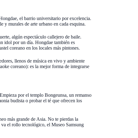
Hongdae, el barrio universitario por excelencia.
ile y murales de arte urbano en cada esquina.
uerte, algún espectáculo callejero de baile.
un idol por un día. Hongdae también es
astel coreano en los locales más pintones.
dedores, llenos de música en vivo y ambiente
raoke coreano): es la mejor forma de integrarse
m. Empieza por el templo Bongeunsa, un remanso
onia budista o probar el té que ofrecen los
neo más grande de Asia. No te pierdas la
 te va el rollo tecnológico, el Museo Samsung