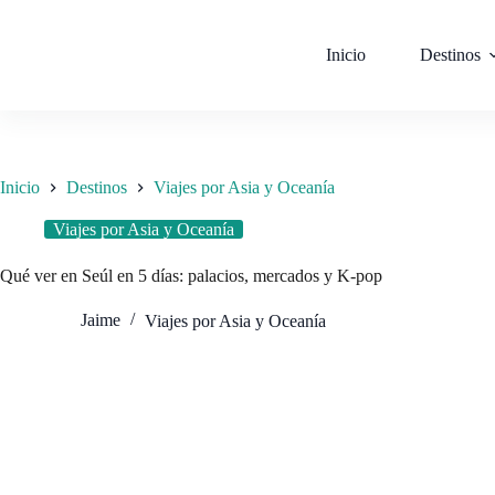
Saltar
al
contenido
Inicio
Destinos
Inicio
Destinos
Viajes por Asia y Oceanía
Viajes por Asia y Oceanía
Qué ver en Seúl en 5 días: palacios, mercados y K-pop
Jaime
Viajes por Asia y Oceanía