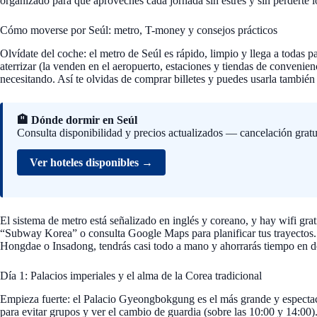
organizado para que aproveches cada jornada sin estrés y sin perderte l
Cómo moverse por Seúl: metro, T-money y consejos prácticos
Olvídate del coche: el metro de Seúl es rápido, limpio y llega a todas
aterrizar (la venden en el aeropuerto, estaciones y tiendas de conveni
necesitando. Así te olvidas de comprar billetes y puedes usarla también 
🏨 Dónde dormir en Seúl
Consulta disponibilidad y precios actualizados — cancelación gratu
Ver hoteles disponibles →
El sistema de metro está señalizado en inglés y coreano, y hay wifi gra
“Subway Korea” o consulta Google Maps para planificar tus trayectos
Hongdae o Insadong, tendrás casi todo a mano y ahorrarás tiempo en d
Día 1: Palacios imperiales y el alma de la Corea tradicional
Empieza fuerte: el Palacio Gyeongbokgung es el más grande y espectacu
para evitar grupos y ver el cambio de guardia (sobre las 10:00 y 14:00).