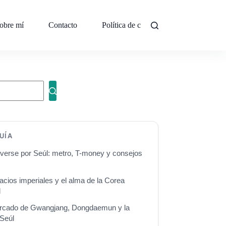
obre mí
Contacto
Política de cookies (UE)
UÍA
erse por Seúl: metro, T-money y consejos
lacios imperiales y el alma de la Corea
l
ercado de Gwangjang, Dongdaemun y la
Seúl