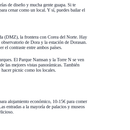
erías de diseño y mucha gente guapa. Si te
ra cenar como un local. Y sí, puedes bailar el
ada (DMZ), la frontera con Corea del Norte. Hay
el observatorio de Dora y la estación de Dorasan.
er el contraste entre ambos países.
 parques. El Parque Namsan y la Torre N se ven
ta de las mejores vistas panorámicas. También
o hacer picnic como los locales.
a para alojamiento económico, 10-15€ para comer
 Las entradas a la mayoría de palacios y museos
licioso.