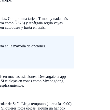
o mejor.
 partes. Compra una tarjeta T-money nada más
encia como GS25) y recárgala según vayas
en autobuses y hasta en taxis.
ita en la mayoría de opciones.
tis en muchas estaciones. Descárgate la app
. Si te alojas en zonas como Myeongdong,
esplazamientos.
lar de Seúl. Llega temprano (abre a las 9:00)
 Si quieres fotos épicas, alquila un hanbok