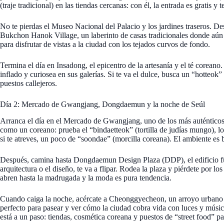
(traje tradicional) en las tiendas cercanas: con él, la entrada es gratis y
No te pierdas el Museo Nacional del Palacio y los jardines traseros. 
Bukchon Hanok Village, un laberinto de casas tradicionales donde aún v
para disfrutar de vistas a la ciudad con los tejados curvos de fondo.
Termina el día en Insadong, el epicentro de la artesanía y el té coreano
inflado y curiosea en sus galerías. Si te va el dulce, busca un “hotteok” 
puestos callejeros.
Día 2: Mercado de Gwangjang, Dongdaemun y la noche de Seúl
Arranca el día en el Mercado de Gwangjang, uno de los más auténticos
como un coreano: prueba el “bindaetteok” (tortilla de judías mungo), l
si te atreves, un poco de “soondae” (morcilla coreana). El ambiente es b
Después, camina hasta Dongdaemun Design Plaza (DDP), el edificio fut
arquitectura o el diseño, te va a flipar. Rodea la plaza y piérdete por lo
abren hasta la madrugada y la moda es pura tendencia.
Cuando caiga la noche, acércate a Cheonggyecheon, un arroyo urbano i
perfecto para pasear y ver cómo la ciudad cobra vida con luces y mú
está a un paso: tiendas, cosmética coreana y puestos de “street food” pa