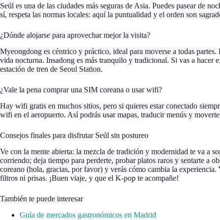
Seúl es una de las ciudades más seguras de Asia. Puedes pasear de noc
sí, respeta las normas locales: aquí la puntualidad y el orden son sagrado
¿Dónde alojarse para aprovechar mejor la visita?
Myeongdong es céntrico y práctico, ideal para moverse a todas partes.
vida nocturna. Insadong es más tranquilo y tradicional. Si vas a hacer 
estación de tren de Seoul Station.
¿Vale la pena comprar una SIM coreana o usar wifi?
Hay wifi gratis en muchos sitios, pero si quieres estar conectado siem
wifi en el aeropuerto. Así podrás usar mapas, traducir menús y moverte
Consejos finales para disfrutar Seúl sin postureo
Ve con la mente abierta: la mezcla de tradición y modernidad te va a s
corriendo; deja tiempo para perderte, probar platos raros y sentarte a o
coreano (hola, gracias, por favor) y verás cómo cambia la experiencia. Y
filtros ni prisas. ¡Buen viaje, y que el K-pop te acompañe!
También te puede interesar
Guía de mercados gastronómicos en Madrid