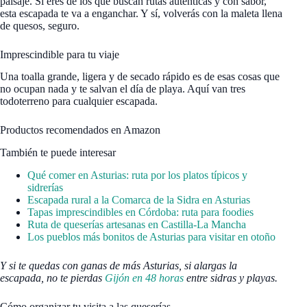
paisaje. Si eres de los que buscan rutas auténticas y con sabor,
esta escapada te va a enganchar. Y sí, volverás con la maleta llena
de quesos, seguro.
Imprescindible para tu viaje
Una toalla grande, ligera y de secado rápido es de esas cosas que
no ocupan nada y te salvan el día de playa. Aquí van tres
todoterreno para cualquier escapada.
Productos recomendados en Amazon
También te puede interesar
Qué comer en Asturias: ruta por los platos típicos y
sidrerías
Escapada rural a la Comarca de la Sidra en Asturias
Tapas imprescindibles en Córdoba: ruta para foodies
Ruta de queserías artesanas en Castilla‑La Mancha
Los pueblos más bonitos de Asturias para visitar en otoño
Y si te quedas con ganas de más Asturias, si alargas la
escapada, no te pierdas
Gijón en 48 horas
entre sidras y playas.
Cómo organizar tu visita a las queserías