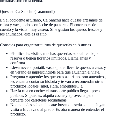
limitadas solo en la tienda.
Quesería Ca Sanchu (Taramundi)
En el occidente asturiano, Ca Sanchu hace quesos artesanos de
cabra y vaca, todos con leche de pastoreo. El entorno es de
cuento y la visita, muy casera. Si te gustan los quesos frescos y
los ahumados, este es el sitio.
Consejos para organizar tu ruta de queserías en Asturias
Planifica las visitas: muchas queserías solo abren bajo
reserva o tienen horarios limitados. Llama antes y
confirma.
Lleva nevera portátil: vas a querer llevarte quesos a casa, y
en verano es imprescindible para que aguanten el viaje.
Pregunta y aprende: los queseros asturianos son auténticos,
les encanta contar su historia y te van a recomendar otros
productos locales (miel, sidra, embutidos…).
Haz la ruta en coche: el transporte público llega a pocos
pueblos. Si puedes, alquila coche y aprovecha para
perderte por carreteras secundarias.
No te quedes solo en la cata: busca queserías que incluyan
visita a la cueva o al prado. Es otra manera de entender el
producto.