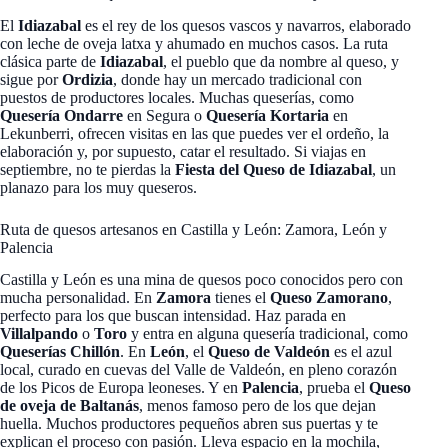
El
Idiazabal
es el rey de los quesos vascos y navarros, elaborado
con leche de oveja latxa y ahumado en muchos casos. La ruta
clásica parte de
Idiazabal
, el pueblo que da nombre al queso, y
sigue por
Ordizia
, donde hay un mercado tradicional con
puestos de productores locales. Muchas queserías, como
Quesería Ondarre
en Segura o
Quesería Kortaria
en
Lekunberri, ofrecen visitas en las que puedes ver el ordeño, la
elaboración y, por supuesto, catar el resultado. Si viajas en
septiembre, no te pierdas la
Fiesta del Queso de Idiazabal
, un
planazo para los muy queseros.
Ruta de quesos artesanos en Castilla y León: Zamora, León y
Palencia
Castilla y León es una mina de quesos poco conocidos pero con
mucha personalidad. En
Zamora
tienes el
Queso Zamorano
,
perfecto para los que buscan intensidad. Haz parada en
Villalpando
o
Toro
y entra en alguna quesería tradicional, como
Queserías Chillón
. En
León
, el
Queso de Valdeón
es el azul
local, curado en cuevas del Valle de Valdeón, en pleno corazón
de los Picos de Europa leoneses. Y en
Palencia
, prueba el
Queso
de oveja de Baltanás
, menos famoso pero de los que dejan
huella. Muchos productores pequeños abren sus puertas y te
explican el proceso con pasión. Lleva espacio en la mochila,