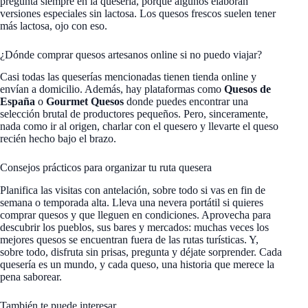
pregunta siempre en la quesería, porque algunos elaboran
versiones especiales sin lactosa. Los quesos frescos suelen tener
más lactosa, ojo con eso.
¿Dónde comprar quesos artesanos online si no puedo viajar?
Casi todas las queserías mencionadas tienen tienda online y
envían a domicilio. Además, hay plataformas como
Quesos de
España
o
Gourmet Quesos
donde puedes encontrar una
selección brutal de productores pequeños. Pero, sinceramente,
nada como ir al origen, charlar con el quesero y llevarte el queso
recién hecho bajo el brazo.
Consejos prácticos para organizar tu ruta quesera
Planifica las visitas con antelación, sobre todo si vas en fin de
semana o temporada alta. Lleva una nevera portátil si quieres
comprar quesos y que lleguen en condiciones. Aprovecha para
descubrir los pueblos, sus bares y mercados: muchas veces los
mejores quesos se encuentran fuera de las rutas turísticas. Y,
sobre todo, disfruta sin prisas, pregunta y déjate sorprender. Cada
quesería es un mundo, y cada queso, una historia que merece la
pena saborear.
También te puede interesar