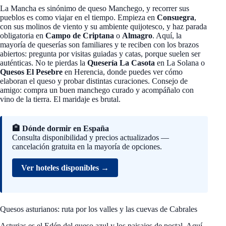
La Mancha es sinónimo de queso Manchego, y recorrer sus
pueblos es como viajar en el tiempo. Empieza en
Consuegra
,
con sus molinos de viento y su ambiente quijotesco, y haz parada
obligatoria en
Campo de Criptana
o
Almagro
. Aquí, la
mayoría de queserías son familiares y te reciben con los brazos
abiertos: pregunta por visitas guiadas y catas, porque suelen ser
auténticas. No te pierdas la
Quesería La Casota
en La Solana o
Quesos El Pesebre
en Herencia, donde puedes ver cómo
elaboran el queso y probar distintas curaciones. Consejo de
amigo: compra un buen manchego curado y acompáñalo con
vino de la tierra. El maridaje es brutal.
🏨 Dónde dormir en España
Consulta disponibilidad y precios actualizados —
cancelación gratuita en la mayoría de opciones.
Ver hoteles disponibles →
Quesos asturianos: ruta por los valles y las cuevas de Cabrales
Asturias es el Edén del queso azul y los paisajes de postal. Aquí