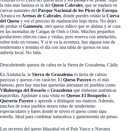
la ruta más famosa es la del
Queso Cabrales
, que se madura en
cuevas naturales del
Parque Nacional de los Picos de Europa
.
Arranca en
Arenas de Cabrales
, donde puedes visitar la
Cueva
del Queso
y ver el proceso de maduración bajo tierra. No dejes
de probar el
Gamonéu
, otro queso mítico que se ahúma y se cura
en las montañas de Cangas de Onís o Onís. Muchos pequeños
productores ofrecen catas y visitas, pero reserva con antelación,
sobre todo en verano. Y si te va la aventura, haz alguna ruta de
senderismo y termina el día con una tabla de quesos en una
sidrería local. No falla.
Descubriendo quesos de cabra en la Sierra de Grazalema, Cádiz
En Andalucía, la
Sierra de Grazalema
es tierra de cabras
payoyas y quesos con carácter. El
Queso Payoyo
es el más
famoso, pero hay muchas queserías artesanas en pueblos como
Villaluenga del Rosario
o
Grazalema
que elaboran auténticas
maravillas. Apúntate a una visita en
Quesos El Bosqueño
o
Quesería Payoyo
y aprende a distinguir sus matices. Además,
muchos de estos pueblos tienen rutas de senderismo
espectaculares y bares donde te sirven el queso como tapa
estrella. Ideal para combinar naturaleza y gastronomía sin prisas.
Los secretos del queso Idiazabal en el País Vasco y Navarra