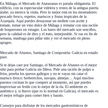
En Málaga, el Mercado de Atarazanas es parada obligatoria. El
edificio, con su espectacular vidriera y restos de la antigua puerta
árabe, ya merece la visita. Pero lo mejor está en los mostradores:
pescado fresco, espetos, mariscos y frutas tropicales de la
Axarquía. Aquí puedes desayunar un mollete con aceite y
tomate, tomar un vino dulce de Málaga y rematar con una ración
de boquerones en vinagre. Los bares del mercado son sencillos,
pero la calidad es de diez y el trato, inmejorable. Si vas en fin de
semana, madruga para pillar sitio y ver el mercado en pleno
apogeo.
Mercado de Abastos, Santiago de Compostela: Galicia en estado
puro
Si te dejas caer por Santiago, el Mercado de Abastos es el mejor
sitio para probar Galicia sin filtros. Pide una ración de pulpo a
feira, prueba los quesos gallegos y no te vayas sin catar el
marisco fresco: berberechos, navajas, almejas… Aquí muchos
puestos cocinan lo que compres al momento, así que puedes
improvisar un festín con lo mejor de la ría. El ambiente es
auténtico y, si llueve (que es lo normal en Galicia), el mercado es
el mejor refugio para comer bien y barato.
Consejos para disfrutar de los mercados gastronómicos de