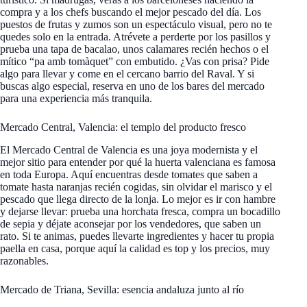
compra y a los chefs buscando el mejor pescado del día. Los
puestos de frutas y zumos son un espectáculo visual, pero no te
quedes solo en la entrada. Atrévete a perderte por los pasillos y
prueba una tapa de bacalao, unos calamares recién hechos o el
mítico “pa amb tomàquet” con embutido. ¿Vas con prisa? Pide
algo para llevar y come en el cercano barrio del Raval. Y si
buscas algo especial, reserva en uno de los bares del mercado
para una experiencia más tranquila.
Mercado Central, Valencia: el templo del producto fresco
El Mercado Central de Valencia es una joya modernista y el
mejor sitio para entender por qué la huerta valenciana es famosa
en toda Europa. Aquí encuentras desde tomates que saben a
tomate hasta naranjas recién cogidas, sin olvidar el marisco y el
pescado que llega directo de la lonja. Lo mejor es ir con hambre
y dejarse llevar: prueba una horchata fresca, compra un bocadillo
de sepia y déjate aconsejar por los vendedores, que saben un
rato. Si te animas, puedes llevarte ingredientes y hacer tu propia
paella en casa, porque aquí la calidad es top y los precios, muy
razonables.
Mercado de Triana, Sevilla: esencia andaluza junto al río