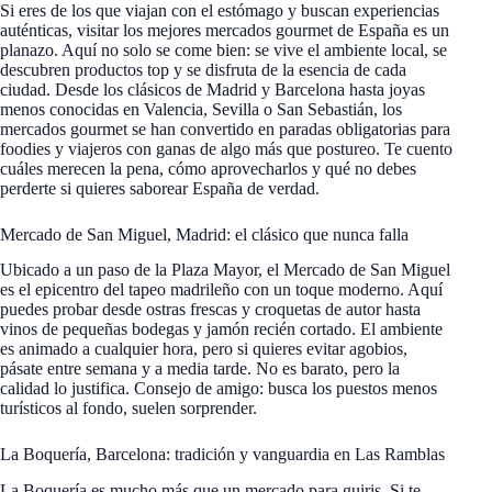
Si eres de los que viajan con el estómago y buscan experiencias
auténticas, visitar los mejores mercados gourmet de España es un
planazo. Aquí no solo se come bien: se vive el ambiente local, se
descubren productos top y se disfruta de la esencia de cada
ciudad. Desde los clásicos de Madrid y Barcelona hasta joyas
menos conocidas en Valencia, Sevilla o San Sebastián, los
mercados gourmet se han convertido en paradas obligatorias para
foodies y viajeros con ganas de algo más que postureo. Te cuento
cuáles merecen la pena, cómo aprovecharlos y qué no debes
perderte si quieres saborear España de verdad.
Mercado de San Miguel, Madrid: el clásico que nunca falla
Ubicado a un paso de la Plaza Mayor, el Mercado de San Miguel
es el epicentro del tapeo madrileño con un toque moderno. Aquí
puedes probar desde ostras frescas y croquetas de autor hasta
vinos de pequeñas bodegas y jamón recién cortado. El ambiente
es animado a cualquier hora, pero si quieres evitar agobios,
pásate entre semana y a media tarde. No es barato, pero la
calidad lo justifica. Consejo de amigo: busca los puestos menos
turísticos al fondo, suelen sorprender.
La Boquería, Barcelona: tradición y vanguardia en Las Ramblas
La Boquería es mucho más que un mercado para guiris. Si te