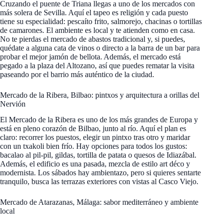
Cruzando el puente de Triana llegas a uno de los mercados con
más solera de Sevilla. Aquí el tapeo es religión y cada puesto
tiene su especialidad: pescaíto frito, salmorejo, chacinas o tortillas
de camarones. El ambiente es local y te atienden como en casa.
No te pierdas el mercado de abastos tradicional y, si puedes,
quédate a alguna cata de vinos o directo a la barra de un bar para
probar el mejor jamón de bellota. Además, el mercado está
pegado a la plaza del Altozano, así que puedes rematar la visita
paseando por el barrio más auténtico de la ciudad.
Mercado de la Ribera, Bilbao: pintxos y arquitectura a orillas del
Nervión
El Mercado de la Ribera es uno de los más grandes de Europa y
está en pleno corazón de Bilbao, junto al río. Aquí el plan es
claro: recorrer los puestos, elegir un pintxo tras otro y maridar
con un txakoli bien frío. Hay opciones para todos los gustos:
bacalao al pil-pil, gildas, tortilla de patata o quesos de Idiazábal.
Además, el edificio es una pasada, mezcla de estilo art déco y
modernista. Los sábados hay ambientazo, pero si quieres sentarte
tranquilo, busca las terrazas exteriores con vistas al Casco Viejo.
Mercado de Atarazanas, Málaga: sabor mediterráneo y ambiente
local