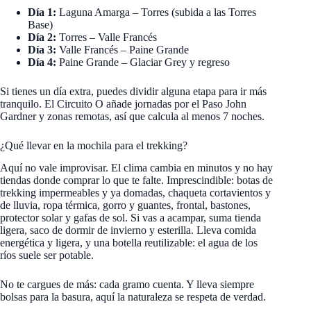
Día 1:
Laguna Amarga – Torres (subida a las Torres
Base)
Día 2:
Torres – Valle Francés
Día 3:
Valle Francés – Paine Grande
Día 4:
Paine Grande – Glaciar Grey y regreso
Si tienes un día extra, puedes dividir alguna etapa para ir más
tranquilo. El Circuito O añade jornadas por el Paso John
Gardner y zonas remotas, así que calcula al menos 7 noches.
¿Qué llevar en la mochila para el trekking?
Aquí no vale improvisar. El clima cambia en minutos y no hay
tiendas donde comprar lo que te falte. Imprescindible: botas de
trekking impermeables y ya domadas, chaqueta cortavientos y
de lluvia, ropa térmica, gorro y guantes, frontal, bastones,
protector solar y gafas de sol. Si vas a acampar, suma tienda
ligera, saco de dormir de invierno y esterilla. Lleva comida
energética y ligera, y una botella reutilizable: el agua de los
ríos suele ser potable.
No te cargues de más: cada gramo cuenta. Y lleva siempre
bolsas para la basura, aquí la naturaleza se respeta de verdad.